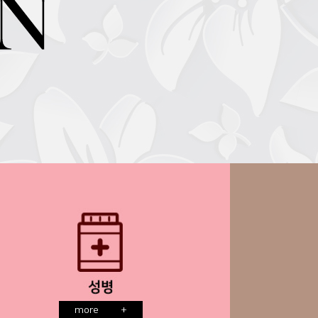
more
+