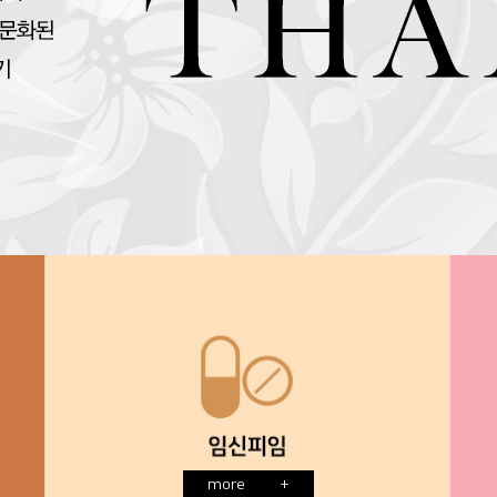
more
+