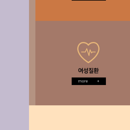
more
+