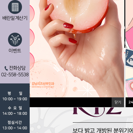
배란일계산기
24
시간 동안 다시 열람하지 않습니다.
이벤트
전화상담
02-558-5538
다.
닫기
24