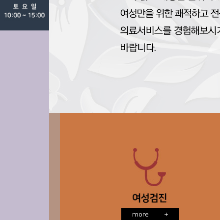
more
+