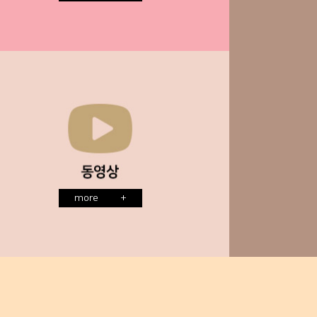
more
+